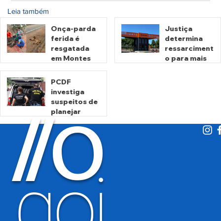
Leia também
Onça-parda
Justiça
ferida é
determina
resgatada
ressarciment
em Montes
o para mais
Claros de
de 600 mil
Goiás
motoristas
PCDF
por
investiga
há 2 horas
há 2 dias
cobrança
suspeitos de
O
indevida do
/
/
planejar
Detran-GO
atentados no
período
eleitoral
há 2 dias
goi