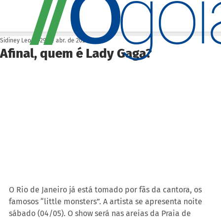
O
/
/
go
Sidiney Leonis
29 de abr. de 2025
Afinal, quem é Lady Gaga?
O Rio de Janeiro já está tomado por fãs da cantora, os 
famosos “little monsters”. A artista se apresenta noite 
sábado (04/05). O show será nas areias da Praia de 