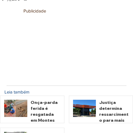
Publicidade
Leia também
Onça-parda
Justiça
ferida é
determina
resgatada
ressarciment
em Montes
o para mais
Claros de
de 600 mil
Goiás
motoristas