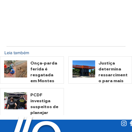
Leia também
Onça-parda
Justiça
ferida é
determina
resgatada
ressarciment
em Montes
o para mais
Claros de
de 600 mil
Goiás
motoristas
PCDF
por
investiga
há 18 horas
há 3 dias
cobrança
suspeitos de
indevida do
planejar
Detran-GO
atentados no
período
eleitoral