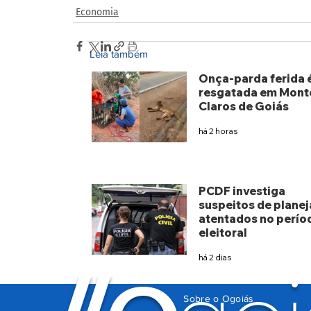
Economia
Leia também
Onça-parda ferida 
resgatada em Mont
Claros de Goiás
há 2 horas
PCDF investiga
suspeitos de planej
atentados no perío
eleitoral
há 2 dias
Sobre o Ogoiás