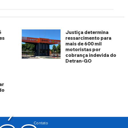
é
Justiça determina
es
ressarcimento para
mais de 600 mil
motoristas por
cobrança indevida do
Detran-GO
há 2 dias
ar
do
Contato