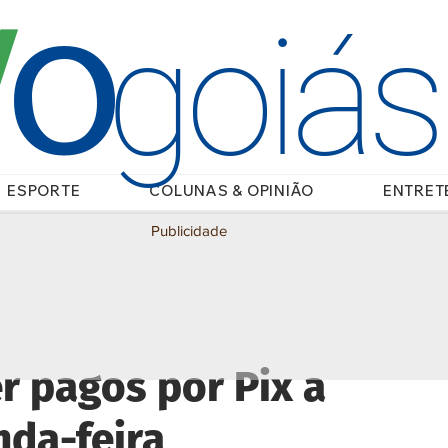
O
/
goiá
ESPORTE
COLUNAS & OPINIÃO
ENTRET
Publicidade
r pagos por Pix a
nda-feira