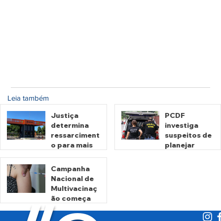
Leia também
Justiça
PCDF
determina
investiga
ressarciment
suspeitos de
o para mais
planejar
de 600 mil
atentados no
motoristas
período
Campanha
por
eleitoral
Nacional de
há 2 dias
há 2 dias
cobrança
Multivacinaç
indevida do
ão começa
Detran-GO
nesta
segunda