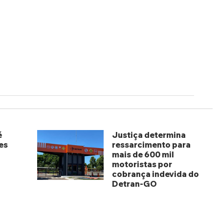
é
Justiça determina
es
ressarcimento para
mais de 600 mil
motoristas por
cobrança indevida do
Detran-GO
há 3 dias