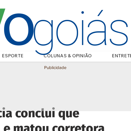
O
/
goiá
ESPORTE
COLUNAS & OPINIÃO
ENTRET
Publicidade
cia conclui que
 e matou corretora