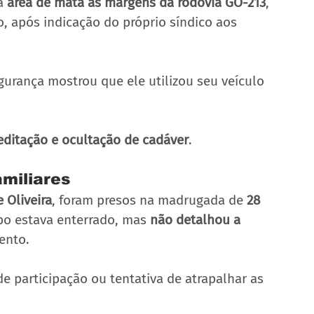
a 
área de mata às margens da rodovia GO-213
, 
, após indicação do próprio síndico aos 
urança mostrou que ele utilizou seu veículo 
ditação e ocultação de cadáver
.
amiliares
 Oliveira
, foram presos na madrugada de 
28 
po estava enterrado, mas 
não detalhou a 
ento. 
e participação ou tentativa de atrapalhar as 