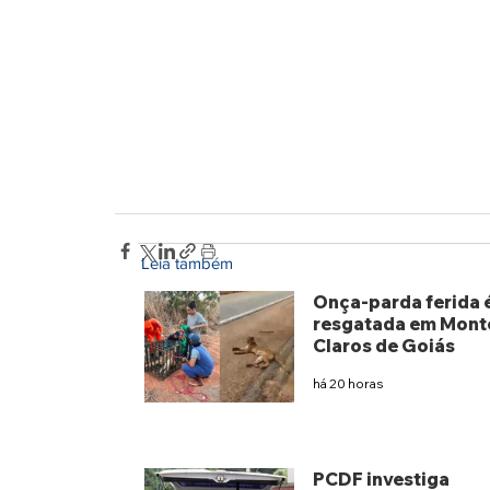
Leia também
Onça-parda ferida 
resgatada em Mont
Claros de Goiás
há 20 horas
PCDF investiga