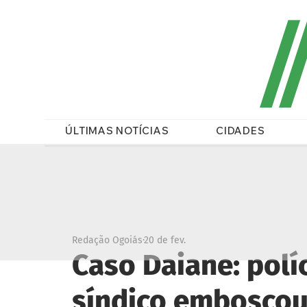
/
ÚLTIMAS NOTÍCIAS
CIDADES
Redação Ogoiás
20 de fev.
Caso Daiane: polí
síndico emboscou