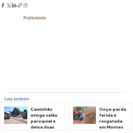
Publicidade
Leia também
Caminhão
Onça-parda
atinge salão
ferida é
paroquial e
resgatada
deixa duas
em Montes
pessoas
Claros de