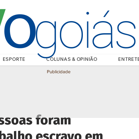
O
/
goiá
ESPORTE
COLUNAS & OPINIÃO
ENTRET
Publicidade
essoas foram
abalho escravo em