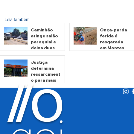
Leia também
Caminhão
Onça-parda
atinge salão
ferida é
paroquial e
resgatada
deixa duas
em Montes
pessoas
Claros de
mortas em
Goiás
Justiça
Crixás
determina
há 2 dias
há 3 dias
ressarciment
O
/
/
o para mais
de 600 mil
motoristas
por
há 5 dias
cobrança
indevida do
Detran-GO