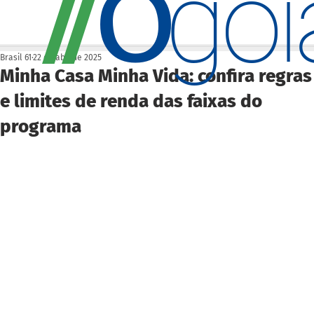
O
/
/
go
Brasil 61
22 de abr. de 2025
Minha Casa Minha Vida: confira regras
e limites de renda das faixas do
programa