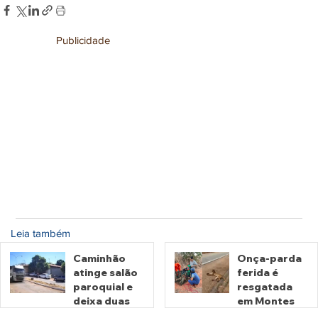
Publicidade
Leia também
Caminhão
Onça-parda
atinge salão
ferida é
paroquial e
resgatada
deixa duas
em Montes
pessoas
Claros de