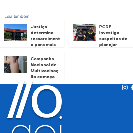
Leia também
Justiça
PCDF
determina
investiga
ressarciment
suspeitos de
o para mais
planejar
de 600 mil
atentados no
motoristas
período
Campanha
por
eleitoral
Nacional de
há 2 dias
há 2 dias
cobrança
Multivacinaç
O
indevida do
/
/
ão começa
Detran-GO
nesta
segunda
há 3 dias