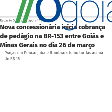
O
/
/
go
Redação Ogoiás | Anápolis
17 de mar.
Nova concessionária inicia cobrança
de pedágio na BR-153 entre Goiás e
Minas Gerais no dia 26 de março
Praças em Piracanjuba e Itumbiara terão tarifas acima 
de R$ 15