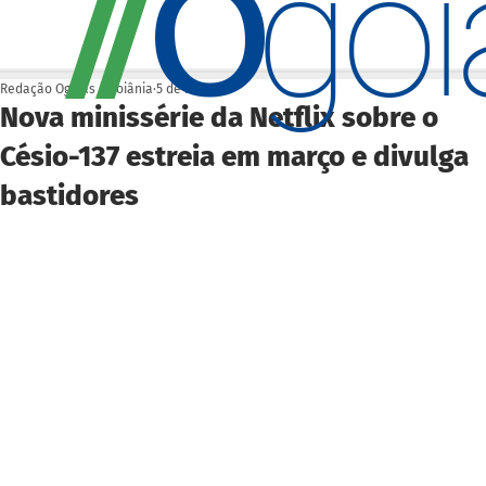
O
/
/
go
Redação Ogoiás | Goiânia
5 de fev.
Nova minissérie da Netflix sobre o
Césio-137 estreia em março e divulga
bastidores