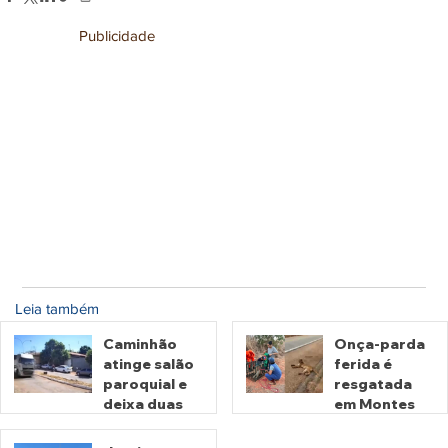
Publicidade
Leia também
Caminhão
Onça-parda
atinge salão
ferida é
paroquial e
resgatada
deixa duas
em Montes
pessoas
Claros de
mortas em
Goiás