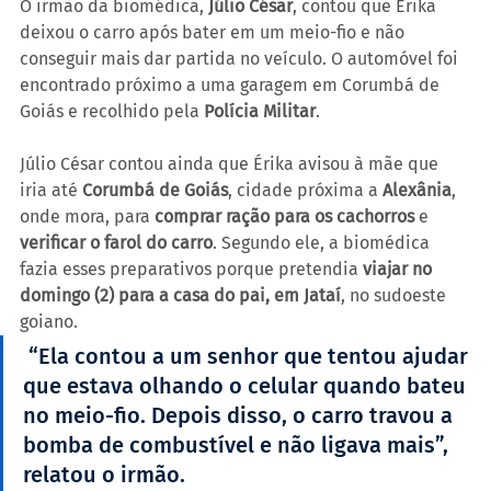
O irmão da biomédica, 
Júlio César
, contou que Érika 
deixou o carro após bater em um meio-fio e não 
conseguir mais dar partida no veículo. O automóvel foi 
encontrado próximo a uma garagem em Corumbá de 
Goiás e recolhido pela 
Polícia Militar
.
Júlio César contou ainda que Érika avisou à mãe que 
iria até 
Corumbá de Goiás
, cidade próxima a 
Alexânia
, 
onde mora, para 
comprar ração para os cachorros
 e 
verificar o farol do carro
. Segundo ele, a biomédica 
fazia esses preparativos porque pretendia 
viajar no 
domingo (2) para a casa do pai, em Jataí
, no sudoeste 
goiano.
 “Ela contou a um senhor que tentou ajudar 
que estava olhando o celular quando bateu 
no meio-fio. Depois disso, o carro travou a 
bomba de combustível e não ligava mais”, 
relatou o irmão.