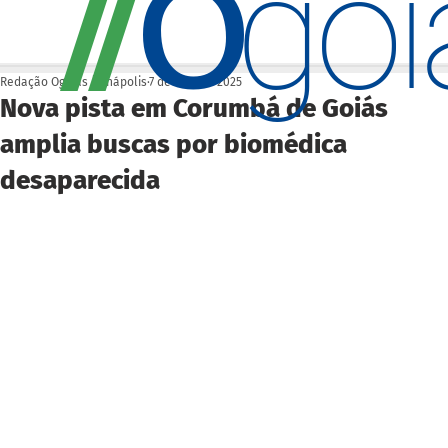
O
/
/
go
Redação Ogoiás | Anápolis
7 de nov. de 2025
Nova pista em Corumbá de Goiás
amplia buscas por biomédica
desaparecida