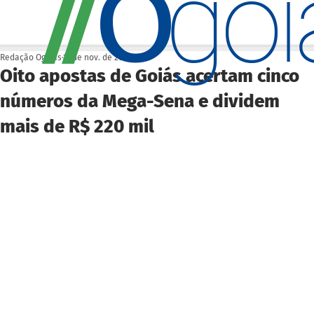
O
/
/
go
Redação Ogoiás
17 de nov. de 2025
Oito apostas de Goiás acertam cinco
números da Mega-Sena e dividem
mais de R$ 220 mil