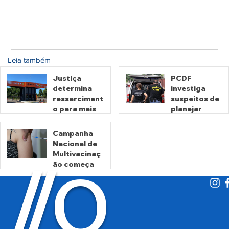
Leia também
Justiça
PCDF
determina
investiga
ressarciment
suspeitos de
o para mais
planejar
de 600 mil
atentados no
motoristas
período
Campanha
por
eleitoral
Nacional de
há 1 dia
há 1 dia
cobrança
Multivacinaç
O
indevida do
/
/
ão começa
Detran-GO
nesta
segunda
há 2 dias