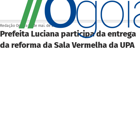
O
/
/
go
Redação Ogoiás
29 de mai. de 2025
Prefeita Luciana participa da entrega
da reforma da Sala Vermelha da UPA