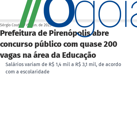
O
/
/
go
Sérgio Couto
27 de jun. de 2023
Prefeitura de Pirenópolis abre
concurso público com quase 200
vagas na área da Educação
Salários variam de R$ 1,4 mil a R$ 3,1 mil, de acordo 
com a escolaridade