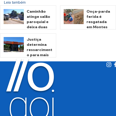
Leia também
Caminhão
Onça-parda
atinge salão
ferida é
paroquial e
resgatada
deixa duas
em Montes
pessoas
Claros de
mortas em
Goiás
Justiça
Crixás
determina
há 22 horas
há 2 dias
ressarciment
O
/
/
o para mais
de 600 mil
motoristas
por
há 4 dias
cobrança
indevida do
goi
Detran-GO