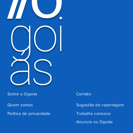
O
/
/
cobrança
indevida do
goi
Detran-GO
ás
Sobre o Ogoiás
Contato
Quem somos
Sugestão de reportagem
Política de privacidade
Trabalhe conosco
Anuncie no Ogoiás