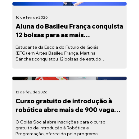
16 de fev. de 2026
Aluna do Basileu França conquista
12 bolsas para as mais
prestigiadas escolas de balé do
Estudante da Escola do Futuro de Goiás
mundo
(EFG) em Artes Basileu França, Martina
Sánchez conquistou 12 bolsas de estudos
para as principais escolas e institutos de
dança de balé do mundo.
13 de fev. de 2026
Curso gratuito de introdução à
robótica abre mais de 900 vagas
em Goiás
O Goiás Social abre inscrições para o curso
gratuito de Introdução à Robótica e
Programação, oferecido pelo programa