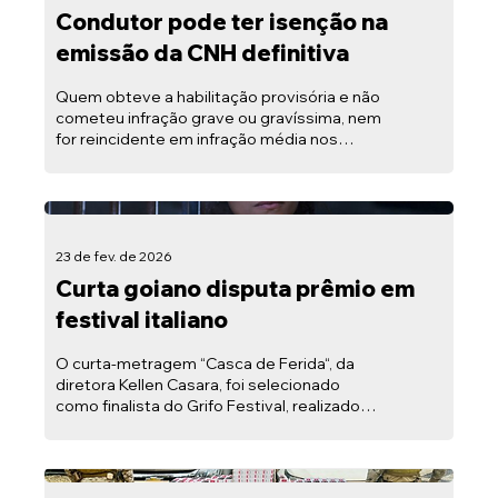
Condutor pode ter isenção na
emissão da CNH definitiva
Quem obteve a habilitação provisória e não
cometeu infração grave ou gravíssima, nem
for reincidente em infração média nos
últimos 12 meses, terá direito à CNH
definitiva gratuita.
23 de fev. de 2026
Curta goiano disputa prêmio em
festival italiano
O curta-metragem “Casca de Ferida“, da
diretora Kellen Casara, foi selecionado
como finalista do Grifo Festival, realizado
em Chiaravalle, ampliando sua trajetória
internacional. A produção contou com
recursos da lei federal Paulo Gustavo,
operacionalizada pela Secretaria da Cultura