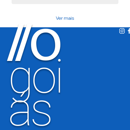
Start. São 900 vagas distribuídas em 17
municípios goianos, destinadas a
estudantes da rede pública ou bolsistas
integrais de escolas privadas, com idades
Ver mais
O
/
/
entre 8 e 20 anos.
goi
ás