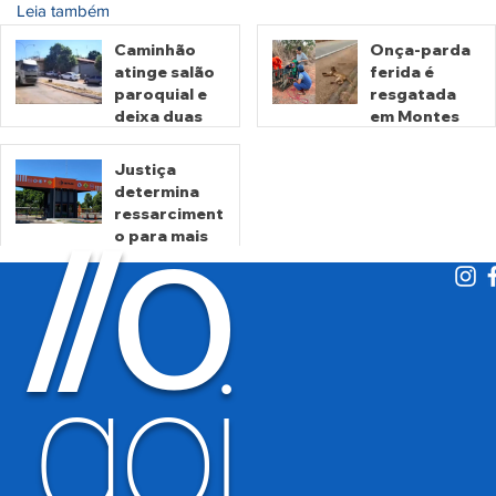
Leia também
Caminhão
Onça-parda
atinge salão
ferida é
paroquial e
resgatada
deixa duas
em Montes
pessoas
Claros de
mortas em
Goiás
Justiça
Crixás
determina
há 15 horas
há 2 dias
ressarciment
O
/
/
o para mais
de 600 mil
motoristas
por
há 4 dias
cobrança
indevida do
goi
Detran-GO