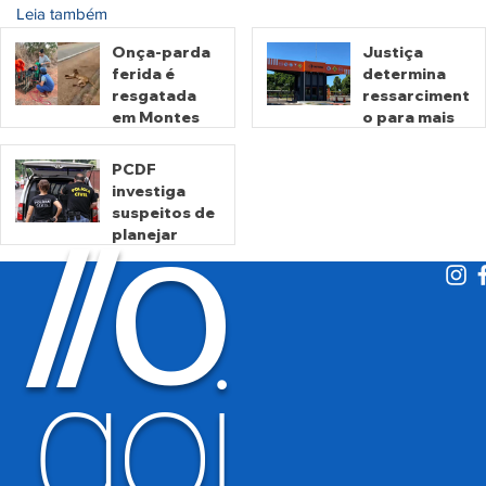
Leia também
Onça-parda
Justiça
ferida é
determina
resgatada
ressarciment
em Montes
o para mais
Claros de
de 600 mil
Goiás
motoristas
PCDF
por
investiga
há 14 horas
há 3 dias
cobrança
suspeitos de
O
indevida do
/
/
planejar
Detran-GO
atentados no
período
eleitoral
há 3 dias
goi