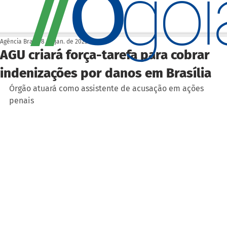
O
/
/
go
Agência Brasil
8 de jan. de 2023
AGU criará força-tarefa para cobrar
indenizações por danos em Brasília
Órgão atuará como assistente de acusação em ações 
penais