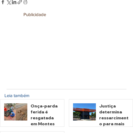
Publicidade
Leia também
Onça-parda
Justiça
ferida é
determina
resgatada
ressarciment
em Montes
o para mais
Claros de
de 600 mil