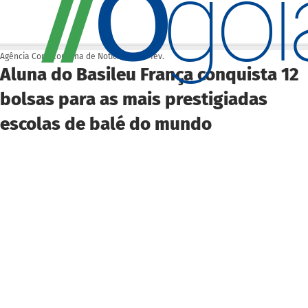
O
/
/
go
Agência Cora Coralina de Notícias
16 de fev.
Aluna do Basileu França conquista 12
bolsas para as mais prestigiadas
escolas de balé do mundo