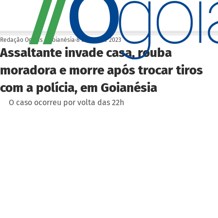
O
/
/
go
Redação Ogoiás | Goianésia
8 de fev. de 2023
Assaltante invade casa, rouba
moradora e morre após trocar tiros
com a polícia, em Goianésia
O caso ocorreu por volta das 22h