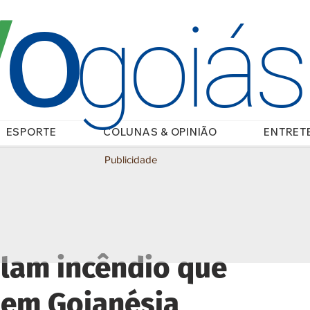
O
/
goiá
ESPORTE
COLUNAS & OPINIÃO
ENTRET
Publicidade
lam incêndio que
o em Goianésia