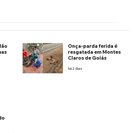
lão
Onça-parda ferida é
uas
resgatada em Montes
Claros de Goiás
há 2 dias
do