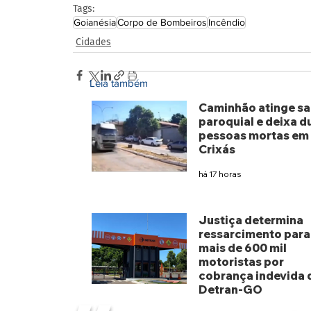
Tags:
Goianésia
Corpo de Bombeiros
Incêndio
Cidades
Leia também
Caminhão atinge sa
paroquial e deixa d
pessoas mortas em
Crixás
há 17 horas
Justiça determina
ressarcimento para
mais de 600 mil
motoristas por
cobrança indevida 
Detran-GO