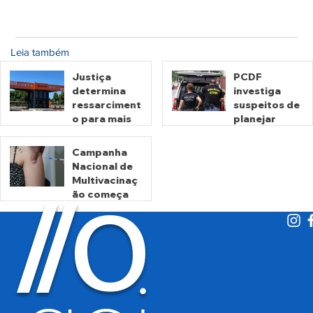
Leia também
Justiça
PCDF
determina
investiga
ressarciment
suspeitos de
o para mais
planejar
de 600 mil
atentados no
motoristas
período
Campanha
por
eleitoral
Nacional de
há 1 dia
há 2 dias
cobrança
Multivacinaç
O
indevida do
/
/
ão começa
Detran-GO
nesta
segunda
há 2 dias