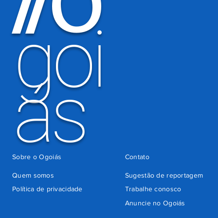
O
/
/
há 4 dias
cobrança
indevida do
goi
Detran-GO
ás
Sobre o Ogoiás
Contato
Quem somos
Sugestão de reportagem
Política de privacidade
Trabalhe conosco
Anuncie no Ogoiás