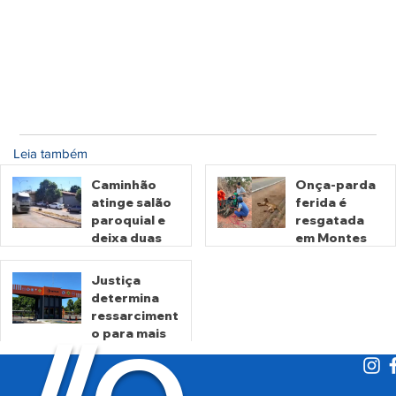
Leia também
Caminhão
Onça-parda
atinge salão
ferida é
paroquial e
resgatada
deixa duas
em Montes
pessoas
Claros de
mortas em
Goiás
Justiça
Crixás
determina
há 16 horas
há 2 dias
ressarciment
o para mais
de 600 mil
motoristas
por