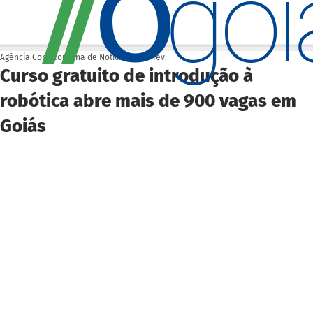
O
/
/
go
Agência Cora Coralina de Notícias
13 de fev.
Curso gratuito de introdução à
robótica abre mais de 900 vagas em
Goiás