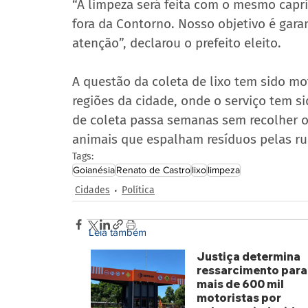
“A limpeza será feita com o mesmo capri
fora da Contorno. Nosso objetivo é gara
atenção”, declarou o prefeito eleito.
A questão da coleta de lixo tem sido mo
regiões da cidade, onde o serviço tem s
de coleta passa semanas sem recolher o
animais que espalham resíduos pelas ru
Tags:
Goianésia
Renato de Castro
lixo
limpeza
Cidades
Política
Leia também
Justiça determina
ressarcimento para
mais de 600 mil
motoristas por