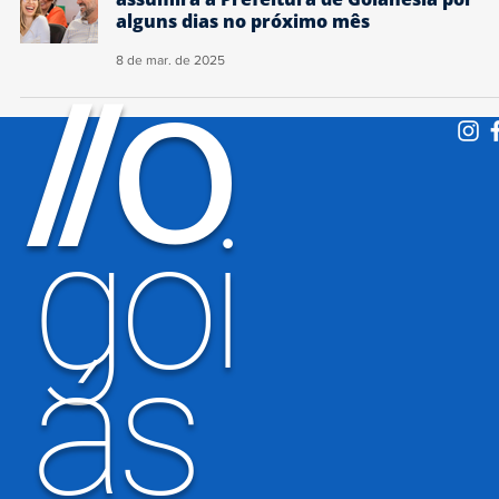
alguns dias no próximo mês
8 de mar. de 2025
O
/
/
goi
ás