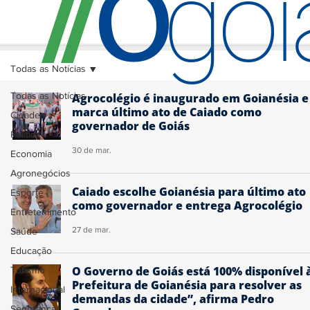
O
/
/
go
Todas as Notícias
Todas as Notícias
Agrocolégio é inaugurado em Goianésia e
marca último ato de Caiado como
Cidades
governador de Goiás
Política
30 de mar.
Economia
Agronegócios
Caiado escolhe Goianésia para último ato
Esporte
como governador e entrega Agrocolégio
Entretenimento
27 de mar.
Saúde
Educação
O Governo de Goiás está 100% disponível 
Turismo
Prefeitura de Goianésia para resolver as
Internacional
demandas da cidade”, afirma Pedro
Segurança