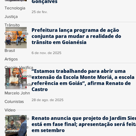
Gonçalves
Tecnologia
25 de fev.
Justiça
Trânsito
Prefeitura lança programa de ação
Gastronomia
conjunta para mudar a realidade do
trânsito em Goianésia
Geral
Brasil
6 de nov. de 2025
Artigos
Ogoiás Verifica
“Estamos trabalhando para abrir uma
Sidiney Leonis
extensão da Escola Monte Moriá, a escola
referência em Goiás”, afirma Renato de
Pedro Almeida
Castro
Marcelo John
28 de ago. de 2025
Colunistas
Vídeo
Renato anuncia que projeto do Jardim Sie
Sérgio Couto
está em fase final; apresentação será feit
Concursos e
em setembro
Empregos