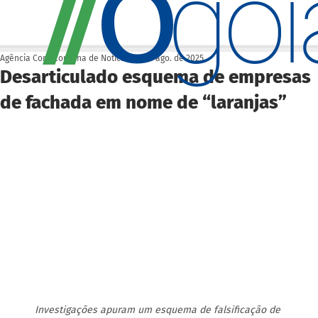
O
/
/
go
Agência Cora Coralina de Notícias
27 de ago. de 2025
Desarticulado esquema de empresas
de fachada em nome de “laranjas”
Investigações apuram um esquema de falsificação de 