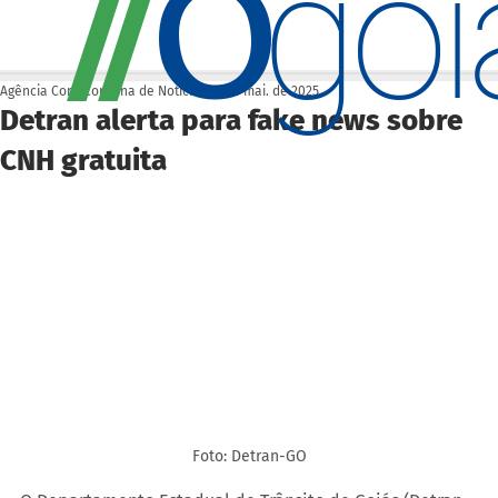
O
/
/
go
Agência Cora Coralina de Notícias
14 de mai. de 2025
Detran alerta para fake news sobre
CNH gratuita
Foto: Detran-GO