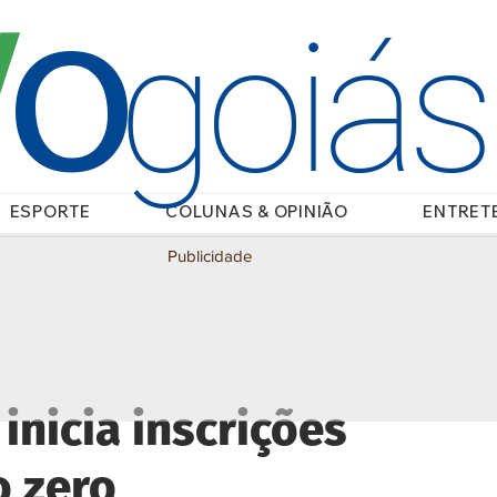
O
/
goiá
ESPORTE
COLUNAS & OPINIÃO
ENTRET
Publicidade
inicia inscrições
o zero