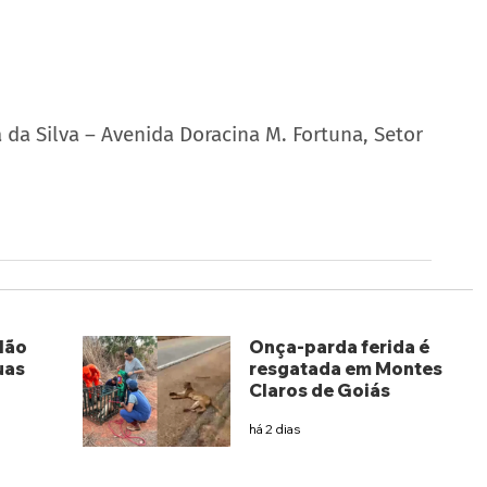
 da Silva – Avenida Doracina M. Fortuna, Setor 
lão
Onça-parda ferida é
uas
resgatada em Montes
Claros de Goiás
há 2 dias