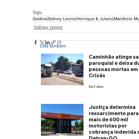
Tags:
Goiânia
Sidiney Leonis
Henrique & Juliano
Manifesto Mu
Sidiney Leonis
Leia também
Caminhão atinge sa
paroquial e deixa d
pessoas mortas em
Crixás
há 2 dias
Justiça determina
ressarcimento para
mais de 600 mil
motoristas por
cobrança indevida 
Detran-GO