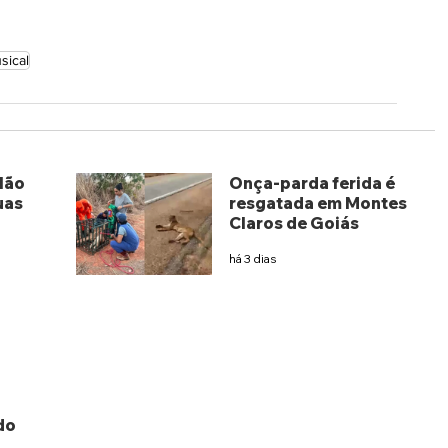
sical
lão
Onça-parda ferida é
uas
resgatada em Montes
Claros de Goiás
há 3 dias
do