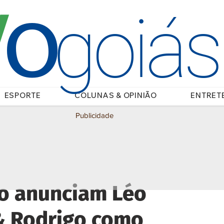
O
/
goiá
ESPORTE
COLUNAS & OPINIÃO
ENTRET
Publicidade
no anunciam Léo
 & Rodrigo como