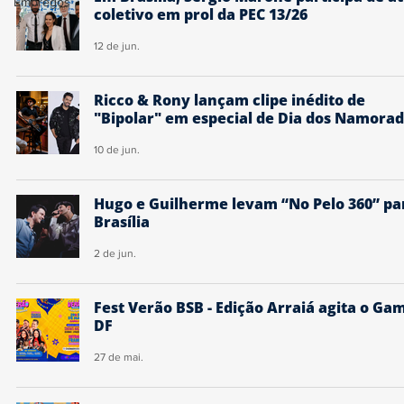
Empregos
coletivo em prol da PEC 13/26
12 de jun.
Ricco & Rony lançam clipe inédito de
"Bipolar" em especial de Dia dos Namora
10 de jun.
Hugo e Guilherme levam “No Pelo 360” pa
Brasília
2 de jun.
Fest Verão BSB - Edição Arraiá agita o Ga
DF
27 de mai.