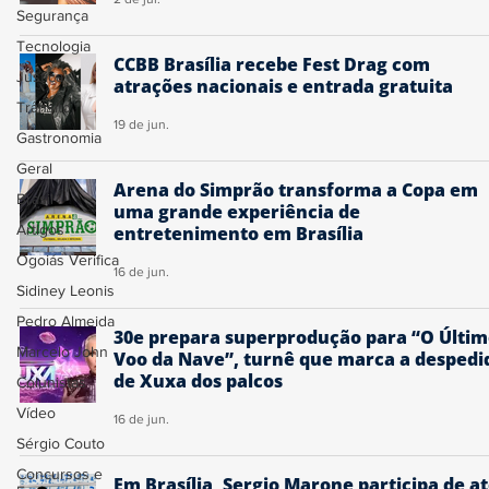
Segurança
Tecnologia
CCBB Brasília recebe Fest Drag com
Justiça
atrações nacionais e entrada gratuita
Trânsito
19 de jun.
Gastronomia
Geral
Arena do Simprão transforma a Copa em
Brasil
uma grande experiência de
Artigos
entretenimento em Brasília
Ogoiás Verifica
16 de jun.
Sidiney Leonis
Pedro Almeida
30e prepara superprodução para “O Últi
Marcelo John
Voo da Nave”, turnê que marca a despedi
de Xuxa dos palcos
Colunistas
Vídeo
16 de jun.
Sérgio Couto
Concursos e
Em Brasília, Sergio Marone participa de a