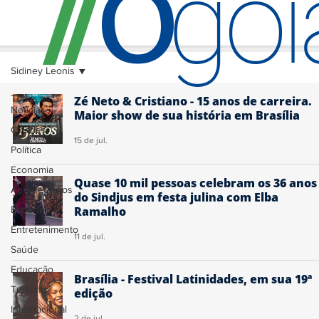
O
/
/
go
Sidiney Leonis
Todas as
Zé Neto & Cristiano - 15 anos de carreira.
Notícias
Maior show de sua história em Brasília
Cidades
15 de jul.
Política
Economia
Quase 10 mil pessoas celebram os 36 anos
Agronegócios
do Sindjus em festa julina com Elba
Esporte
Ramalho
Entretenimento
11 de jul.
Saúde
Educação
Brasília - Festival Latinidades, em sua 19ª
Turismo
edição
Internacional
2 de jul.