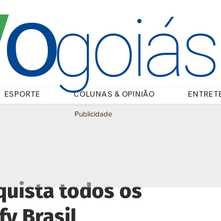
O
/
goiá
ESPORTE
COLUNAS & OPINIÃO
ENTRET
Publicidade
quista todos os
fy Brasil