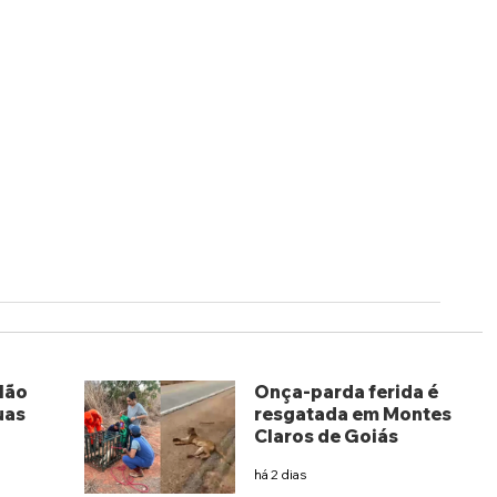
lão
Onça-parda ferida é
uas
resgatada em Montes
Claros de Goiás
há 2 dias