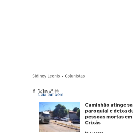
Sidiney Leonis
Colunistas
Leia também
Caminhão atinge sa
paroquial e deixa d
pessoas mortas em
Crixás
há 17 horas