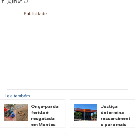
Publicidade
Leia também
Onça-parda
Justiça
ferida é
determina
resgatada
ressarciment
em Montes
o para mais
Claros de
de 600 mil