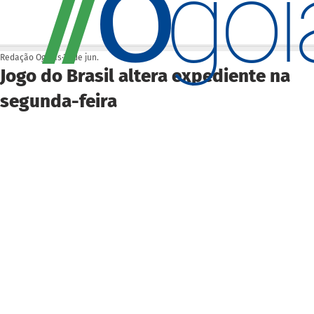
O
/
/
go
Redação Ogoiás
27 de jun.
Jogo do Brasil altera expediente na
segunda-feira