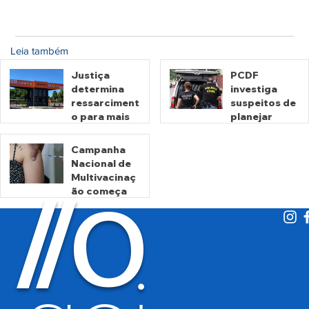
Leia também
Justiça
PCDF
determina
investiga
ressarciment
suspeitos de
o para mais
planejar
de 600 mil
atentados no
motoristas
período
Campanha
por
eleitoral
Nacional de
há 2 dias
há 2 dias
cobrança
Multivacinaç
O
indevida do
/
/
ão começa
Detran-GO
nesta
segunda
há 3 dias