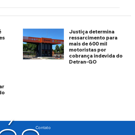
é
Justiça determina
es
ressarcimento para
mais de 600 mil
motoristas por
cobrança indevida do
Detran-GO
há 3 dias
ar
do
Contato