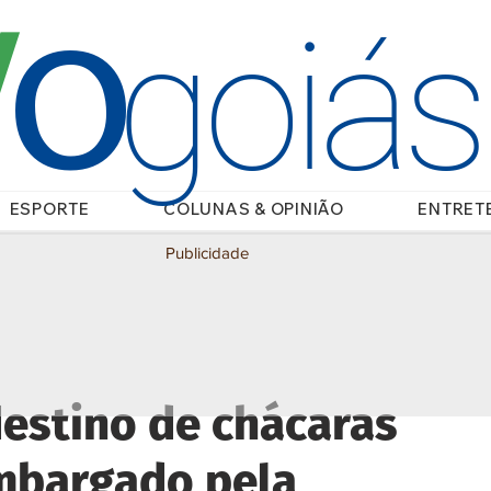
O
/
goiá
ESPORTE
COLUNAS & OPINIÃO
ENTRET
Publicidade
estino de chácaras
mbargado pela