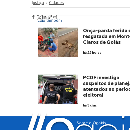
Justiça
Cidades
Leia também
Onça-parda ferida 
resgatada em Mont
Claros de Goiás
há 22 horas
PCDF investiga
suspeitos de planej
atentados no perío
eleitoral
há 3 dias
Sobre o Ogoiás