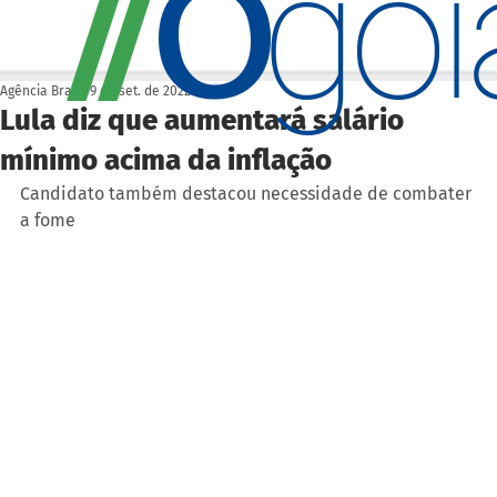
O
/
/
go
Agência Brasil
9 de set. de 2022
Lula diz que aumentará salário
mínimo acima da inflação
Candidato também destacou necessidade de combater 
a fome