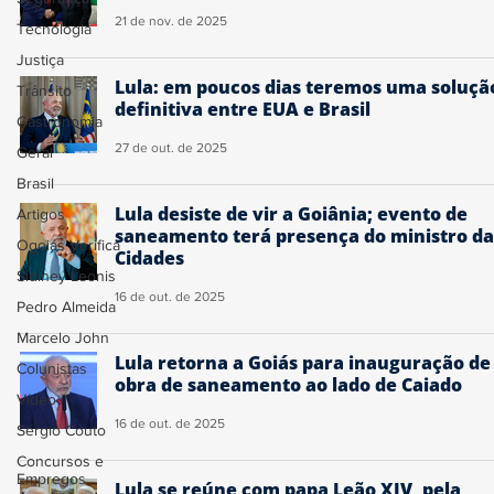
21 de nov. de 2025
Tecnologia
Justiça
Lula: em poucos dias teremos uma soluçã
Trânsito
definitiva entre EUA e Brasil
Gastronomia
27 de out. de 2025
Geral
Brasil
Lula desiste de vir a Goiânia; evento de
Artigos
saneamento terá presença do ministro da
Ogoiás Verifica
Cidades
Sidiney Leonis
16 de out. de 2025
Pedro Almeida
Marcelo John
Lula retorna a Goiás para inauguração de
Colunistas
obra de saneamento ao lado de Caiado
Vídeo
16 de out. de 2025
Sérgio Couto
Concursos e
Empregos
Lula se reúne com papa Leão XIV, pela