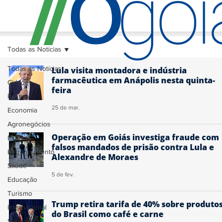
O
/
/
go
Todas as Notícias
Todas as Notícias
Lula visita montadora e indústria
farmacêutica em Anápolis nesta quinta-
Cidades
feira
Política
25 de mar.
Economia
Agronegócios
Operação em Goiás investiga fraude com
Esporte
falsos mandados de prisão contra Lula e
Entretenimento
Alexandre de Moraes
Saúde
5 de fev.
Educação
Turismo
Trump retira tarifa de 40% sobre produto
Internacional
do Brasil como café e carne
Segurança