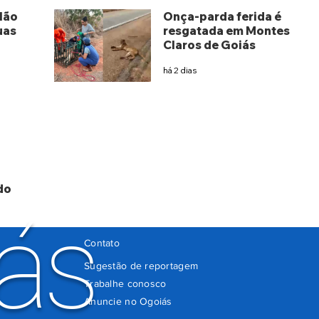
lão
Onça-parda ferida é
uas
resgatada em Montes
Claros de Goiás
há 2 dias
do
ás
Contato
Sugestão de reportagem
Trabalhe conosco
Anuncie no Ogoiás