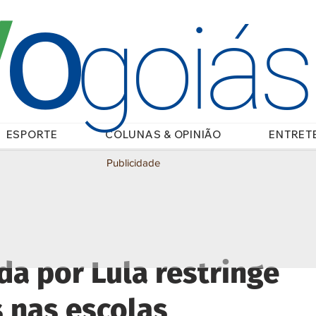
O
/
goiá
ESPORTE
COLUNAS & OPINIÃO
ENTRET
Publicidade
da por Lula restringe
s nas escolas