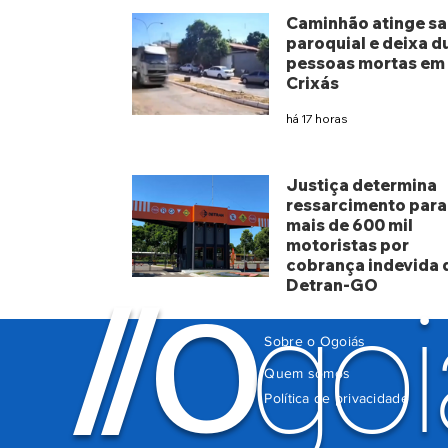
Caminhão atinge sa
paroquial e deixa d
pessoas mortas em
Crixás
há 17 horas
Justiça determina
ressarcimento para
mais de 600 mil
motoristas por
cobrança indevida 
Detran-GO
O
/
/
goi
há 4 dias
Sobre o Ogoiás
Quem somos
Política de privacidade