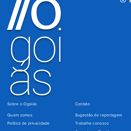
O
/
/
motoristas
por
há 6 dias
cobrança
indevida do
goi
Detran-GO
ás
Sobre o Ogoiás
Contato
Quem somos
Sugestão de reportagem
Política de privacidade
Trabalhe conosco