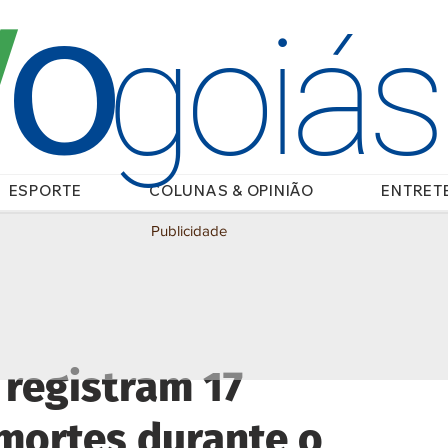
O
/
goiá
ESPORTE
COLUNAS & OPINIÃO
ENTRET
Publicidade
 registram 17
 mortes durante o