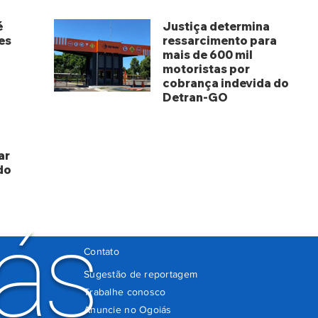
é
Justiça determina
es
ressarcimento para
mais de 600 mil
motoristas por
cobrança indevida do
Detran-GO
há 3 dias
ar
do
ás
Contato
Sugestão de reportagem
Trabalhe conosco
Anuncie no Ogoiás