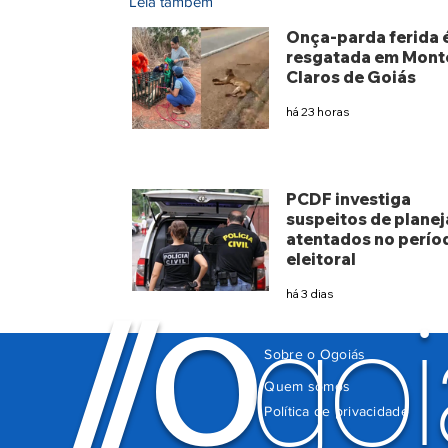
Leia também
Onça-parda ferida 
resgatada em Mont
Claros de Goiás
há 23 horas
PCDF investiga
suspeitos de planej
atentados no perío
eleitoral
há 3 dias
O
/
/
goi
Sobre o Ogoiás
Quem somos
Política de privacidade