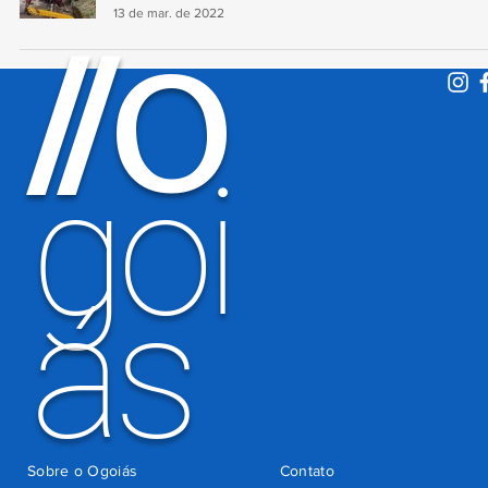
13 de mar. de 2022
O
/
/
goi
ás
Sobre o Ogoiás
Contato