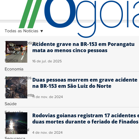
O
/
/
go
Todas as Notícias
Todas as Notícias
Acidente grave na BR-153 em Porangatu
mata ao menos cinco pessoas
Cidades
Política
16 de jul. de 2025
Economia
Agronegócios
Duas pessoas morrem em grave acidente
na BR-153 em São Luiz do Norte
Esporte
Entretenimento
11 de nov. de 2024
Saúde
Educação
Rodovias goianas registram 17 acidentes 
duas mortes durante o feriado de Finados
Turismo
Internacional
4 de nov. de 2024
Segurança