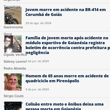
Tecnologia
Jovem morre em acidente na BR-414 em
Justiça
Corumbá de Goiás
Trânsito
25 de ago. de 2024
Gastronomia
Geral
Família de jovem morto após acidente no
Brasil
módulo esportivo de Goianésia registra
boletim de ocorrência contra prefeitura 
Artigos
negligência
Ogoiás Verifica
Sidiney Leonis
3 de jun. de 2024
Pedro Almeida
Marcelo John
Homem de 65 anos morre em acidente de
quadriciclo em Pirenópolis
Colunistas
Vídeo
3 de jun. de 2024
Sérgio Couto
Concursos e
Colisão entre moto e ônibus deixa uma
Empregos
pessoa morta em Goianésia