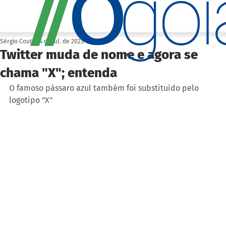
O
/
/
go
Sérgio Couto
24 de jul. de 2023
Twitter muda de nome e agora se
chama "X"; entenda
O famoso pássaro azul também foi substituído pelo 
logotipo "X"