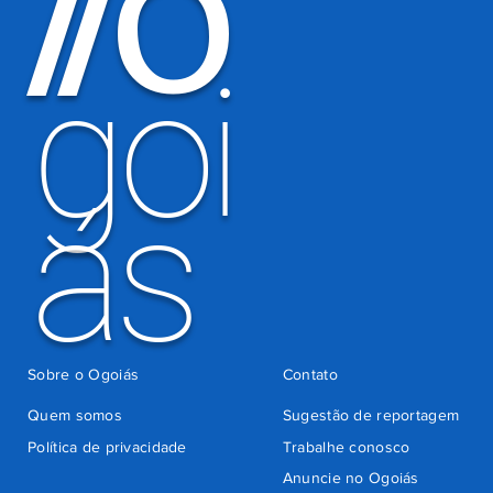
O
/
/
por
há 4 dias
cobrança
indevida do
goi
Detran-GO
ás
Sobre o Ogoiás
Contato
Quem somos
Sugestão de reportagem
Política de privacidade
Trabalhe conosco
Anuncie no Ogoiás