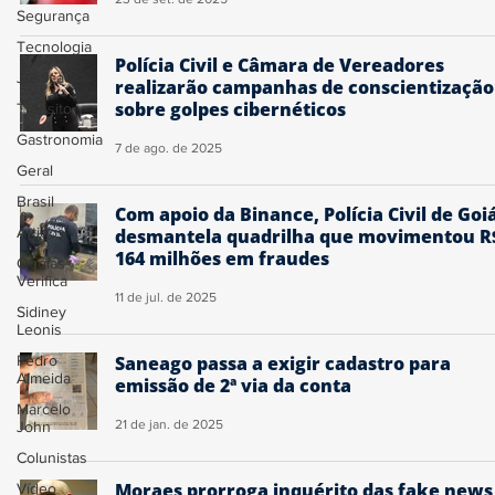
Segurança
Tecnologia
Polícia Civil e Câmara de Vereadores
Justiça
realizarão campanhas de conscientização
sobre golpes cibernéticos
Trânsito
Gastronomia
7 de ago. de 2025
Geral
Brasil
Com apoio da Binance, Polícia Civil de Goi
Artigos
desmantela quadrilha que movimentou R
164 milhões em fraudes
Ogoiás
Verifica
11 de jul. de 2025
Sidiney
Leonis
Pedro
Saneago passa a exigir cadastro para
Almeida
emissão de 2ª via da conta
Marcelo
21 de jan. de 2025
John
Colunistas
Moraes prorroga inquérito das fake news
Vídeo