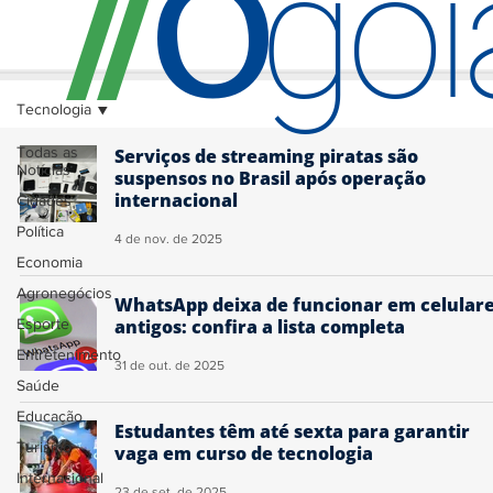
O
/
/
go
Tecnologia
Todas as
Serviços de streaming piratas são
Notícias
suspensos no Brasil após operação
internacional
Cidades
Política
4 de nov. de 2025
Economia
Agronegócios
WhatsApp deixa de funcionar em celular
Esporte
antigos: confira a lista completa
Entretenimento
31 de out. de 2025
Saúde
Educação
Estudantes têm até sexta para garantir
Turismo
vaga em curso de tecnologia
Internacional
23 de set. de 2025