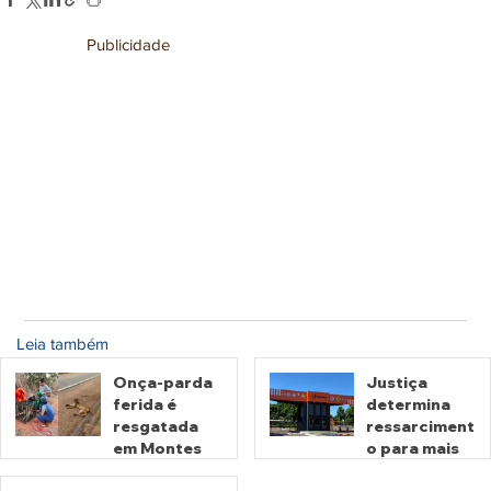
Publicidade
Leia também
Onça-parda
Justiça
ferida é
determina
resgatada
ressarciment
em Montes
o para mais
Claros de
de 600 mil