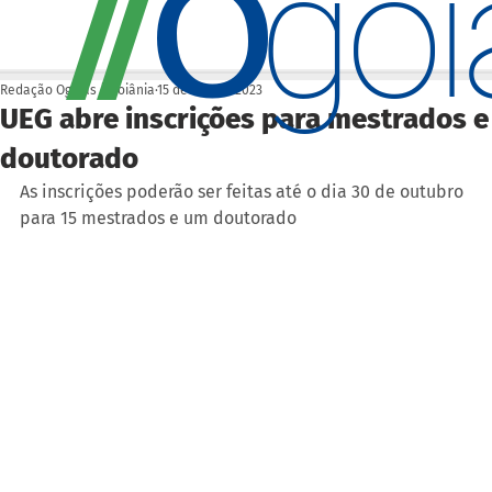
O
/
/
go
Redação Ogoiás | Goiânia
15 de set. de 2023
UEG abre inscrições para mestrados e
doutorado
As inscrições poderão ser feitas até o dia 30 de outubro 
para 15 mestrados e um doutorado