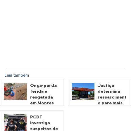
Leia também
Onça-parda
Justiça
ferida é
determina
resgatada
ressarciment
em Montes
o para mais
Claros de
de 600 mil
Goiás
motoristas
PCDF
por
investiga
há 8 horas
há 2 dias
cobrança
suspeitos de