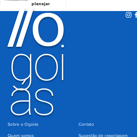
O
indevida do
/
/
planejar
Detran-GO
atentados no
período
eleitoral
há 2 dias
goi
ás
Sobre o Ogoiás
Contato
Quem somos
Sugestão de reportagem